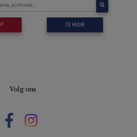
OP
TE HUUR
Volg ons