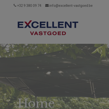
+32 9 380 09 74
info@excellent-vastgoed.be
Wie
Reviews
Vacatures
Login
zijn
wij?
Home