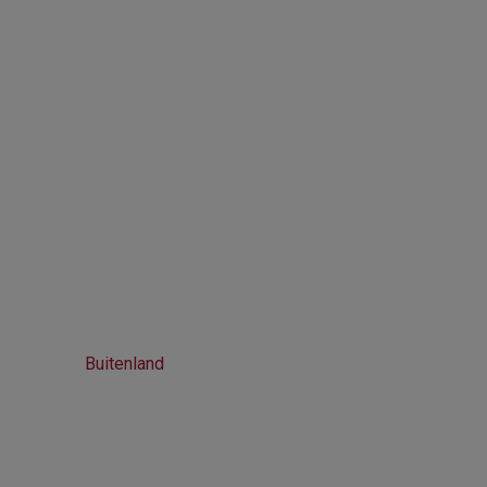
Buitenland
Home
Buitenland