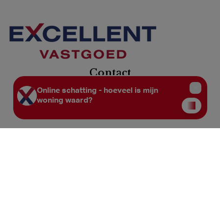
Contact
Kantoor Deinze:
Kortrijkstraat 59C
9800 Deinze
Kantoor Gavere:
Stationsstraat 36
9890 Gavere
BTW. BE 0600.857.491
+32 9 380 09 74
info@excellent-vastgoed.be
Privacy statement