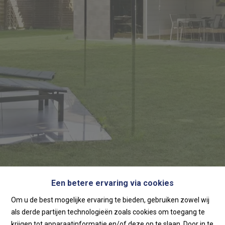
Home
Een betere ervaring via cookies
Om u de best mogelijke ervaring te bieden, gebruiken zowel wij
Home
als derde partijen technologieën zoals cookies om toegang te
krijgen tot apparaatinformatie en/of deze op te slaan. Door in te