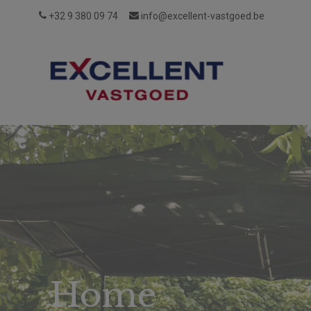
+32 9 380 09 74
info@excellent-vastgoed.be
Wie
Reviews
Vacatures
Login
zijn
wij?
Home