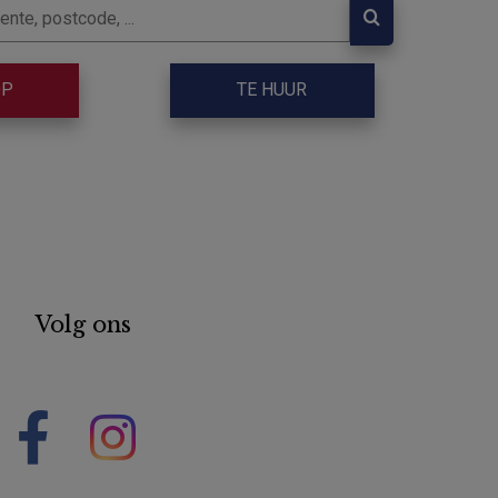
OP
TE HUUR
Volg ons