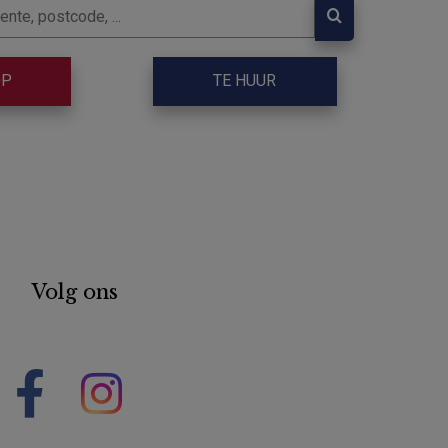
OP
TE HUUR
Volg ons