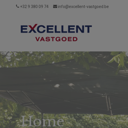
+32 9 380 09 74
info@excellent-vastgoed.be
Wie
Reviews
Vacatures
Login
zijn
wij?
Home