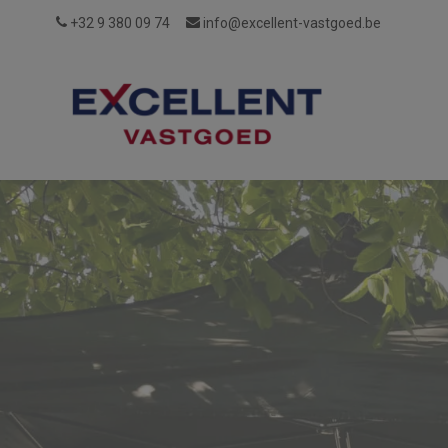
+32 9 380 09 74
info@excellent-vastgoed.be
Wie
Reviews
Vacatures
Login
zijn
wij?