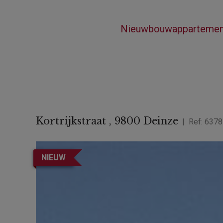
Home
Te Koop
Nieuwbouwappartement 
Kortrijkstraat , 9800 Deinze
Ref:
6378
NIEUW