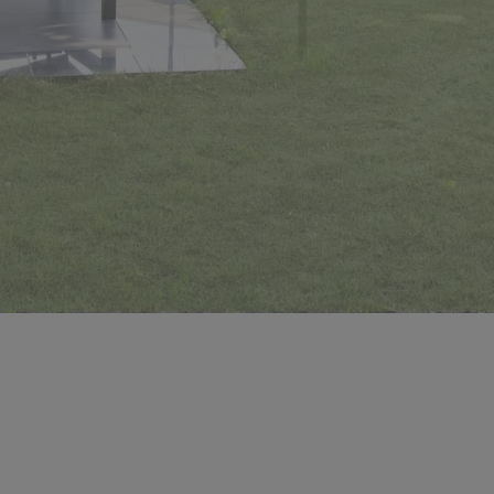
 met 2 slaapkamers en terr
dentie Leieoever