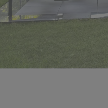
Nieuwbouwappartement
Oude Leiearm in Resi