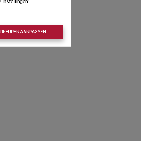
instellingen'.
De kaart vergroten
RKEUREN AANPASSEN