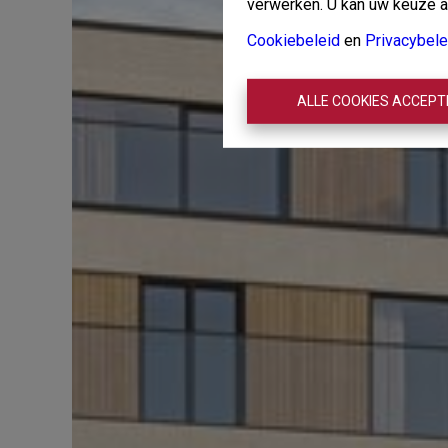
verwerken. U kan uw keuze alt
Cookiebeleid
en
Privacybele
ALLE COOKIES ACCEP