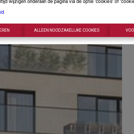
ijd wijzigen onderaan de pagina via de optie 'cookies' of 'cookie 
id
.
TEREN
ALLEEN NOODZAKELIJKE COOKIES
VOO