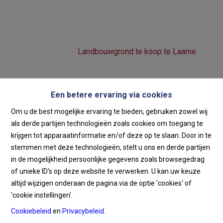
Landbouwgrond te koop
te Laarne
Home
Te Koop
Landbouwgrond te koop te Laarne
Een betere ervaring via cookies
€ 75.000
9270 Laarne
Ref:
6213
Om u de best mogelijke ervaring te bieden, gebruiken zowel wij
als derde partijen technologieën zoals cookies om toegang te
krijgen tot apparaatinformatie en/of deze op te slaan. Door in te
stemmen met deze technologieën, stelt u ons en derde partijen
in de mogelijkheid persoonlijke gegevens zoals browsegedrag
of unieke ID's op deze website te verwerken. U kan uw keuze
altijd wijzigen onderaan de pagina via de optie 'cookies' of
'cookie instellingen'.
Cookiebeleid
en
Privacybeleid
.