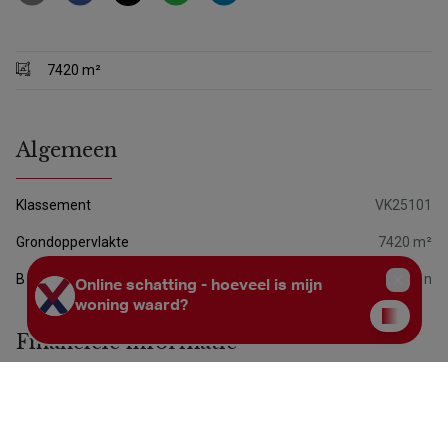
7420 m²
Algemeen
Klassement
VK25101
Grondoppervlakte
7420 m²
Beschikbaarheid
Huurovereenkomst te respecteren
Financiële informatie
Prijs
€ 75.000
Kadastraal inkomen
€ 33