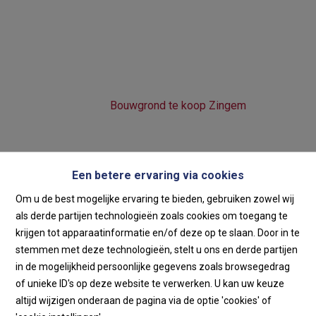
Bouwgrond te koop
Zingem
Home
Te Koop
Bouwgrond te koop Zingem
€ 285.000
Een betere ervaring via cookies
9750 Huise
Ref:
5884
Om u de best mogelijke ervaring te bieden, gebruiken zowel wij
als derde partijen technologieën zoals cookies om toegang te
krijgen tot apparaatinformatie en/of deze op te slaan. Door in te
stemmen met deze technologieën, stelt u ons en derde partijen
in de mogelijkheid persoonlijke gegevens zoals browsegedrag
of unieke ID's op deze website te verwerken. U kan uw keuze
altijd wijzigen onderaan de pagina via de optie 'cookies' of