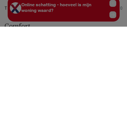
Totale kostprijs
€ 20.000
Comfort
Verwarming
Niet meegedeeld
Keuken
Niet meegedeeld
Bebouwing
Bebouwing
Niet meegedeeld
Staat
Niet meegedeeld
Type dak
Niet meegedeeld
Stedenbouwkundige informatie