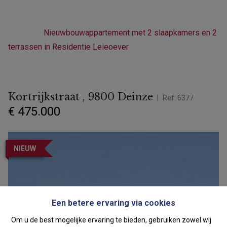
Home
Projecten
Residentie "Leieoever" -
Deinze
Nieuwbouwappartement met 2 slaapkamers en 2
terrassen in Residentie Leieoever
Kortrijkstraat , 9800 Deinze
Ref:
6377
€ 475.000
NIEUW
Een betere ervaring via cookies
Om u de best mogelijke ervaring te bieden, gebruiken zowel wij