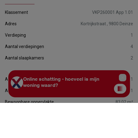
Klassement
VKP260001 App 1.01
Adres
Kortrijkstraat , 9800 Deinze
Verdieping
1
Aantal verdiepingen
4
Aantal slaapkamers
2
Aantal badkamers
1
Aantal toiletten
1
Bewoonbare oppervlakte
83.02 m²
Woongedeelte
24.88 m²
Beschikbaarheid
bij oplevering