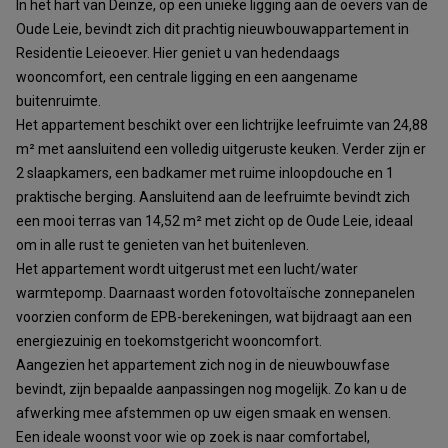
In het hart van Deinze, op een unieke ligging aan de oevers van de
Oude Leie, bevindt zich dit prachtig nieuwbouwappartement in
Residentie Leieoever. Hier geniet u van hedendaags
wooncomfort, een centrale ligging en een aangename
buitenruimte.
Het appartement beschikt over een lichtrijke leefruimte van 24,88
m² met aansluitend een volledig uitgeruste keuken. Verder zijn er
2 slaapkamers, een badkamer met ruime inloopdouche en 1
praktische berging. Aansluitend aan de leefruimte bevindt zich
een mooi terras van 14,52 m² met zicht op de Oude Leie, ideaal
om in alle rust te genieten van het buitenleven.
Het appartement wordt uitgerust met een lucht/water
warmtepomp. Daarnaast worden fotovoltaïsche zonnepanelen
voorzien conform de EPB-berekeningen, wat bijdraagt aan een
energiezuinig en toekomstgericht wooncomfort.
Aangezien het appartement zich nog in de nieuwbouwfase
bevindt, zijn bepaalde aanpassingen nog mogelijk. Zo kan u de
afwerking mee afstemmen op uw eigen smaak en wensen.
Een ideale woonst voor wie op zoek is naar comfortabel,