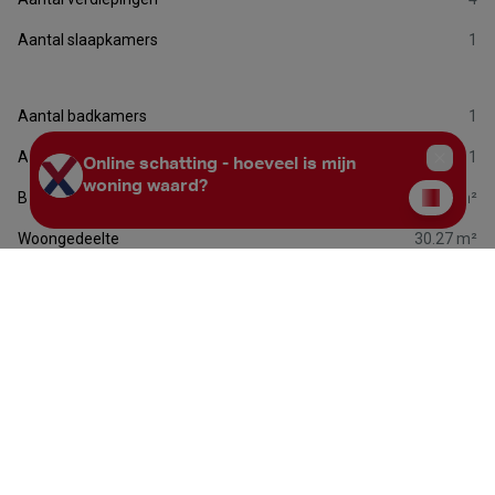
Aantal slaapkamers
1
Aantal badkamers
1
Aantal toiletten
1
Bewoonbare oppervlakte
59.94 m²
Woongedeelte
30.27 m²
Beschikbaarheid
bij oplevering
Financiële informatie
Prijs
€ 388.000
Grondaandeel
€ 103.638
Registratierechten
€ 12.436,56