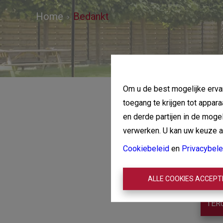
Home
Bedankt
Om u de best mogelijke ervar
toegang te krijgen tot appar
en derde partijen in de mog
verwerken. U kan uw keuze alt
Cookiebeleid
en
Privacybele
ALLE COOKIES ACCEP
TER