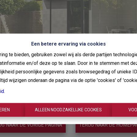
Een betere ervaring via cookies
ing te bieden, gebruiken zowel wij als derde partijen technolo
aatinformatie en/of deze op te slaan. Door in te stemmen met de
elijkheid persoonlijke gegevens zoals browsegedrag of unieke I
ijd wijzigen onderaan de pagina via de optie 'cookies' of 'cookie 
Bedankt
!
id
.
TEREN
ALLEEN NOODZAKELIJKE COOKIES
VOO
UG NAAR DE VORIGE PAGINA
TERUG NAAR DE HOMEPA