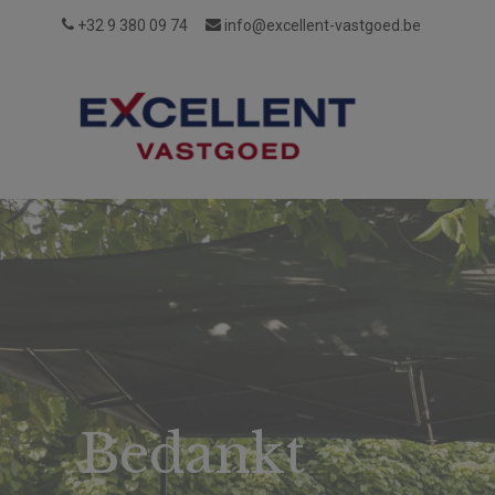
+32 9 380 09 74
info@excellent-vastgoed.be
Wie
Reviews
Vacatures
Login
zijn
Bedankt
wij?