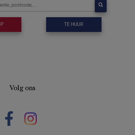
OP
TE HUUR
Volg ons