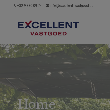
+32 9 380 09 74
info@excellent-vastgoed.be
Wie
Reviews
Vacatures
Login
zijn
wij?
Home